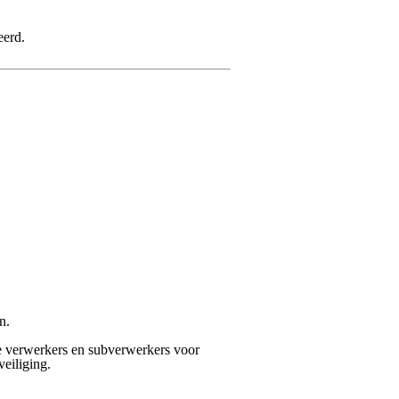
eerd.
n.
e verwerkers en subverwerkers voor
veiliging.