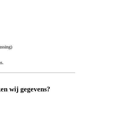
assing)
s.
ken wij gegevens?