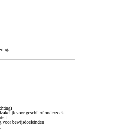
ering.
chting)
zakelijk voor geschil of onderzoek
teit
ig voor bewijsdoeleinden
g